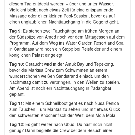
diesem Tag entdeckt werden – über und unter Wasser.
Vielleicht bleibt noch etwas Zeit für eine entspannende
Massage oder einer kleinen Pool-Session, bevor es auf
einen unglaublichen Nachttauchgang in die Gegend geht.
Tag 9
: Es stehen z
wei Tauchgänge am frühen Morgen an
der Südspitze von Amed noch vor dem Mittagessen auf dem
Programm. Auf dem Weg ins Water Garden Resort and Spa
in Candidasa wird noch ein Stopp bei Reisfelder und einem
königlichen Palast eingelegt.
Tag 10
:
Getaucht wird in der Amuk Bay und Tepekong,
bevor die Markisa Crew zum Schwimmen an einem
wunderschönen weißen Sandstrand einlädt, um den
Nachmittag damit zu verbringen, in den Wellen zu spielen.
Am Abend ist noch ein Nachttauchgang in Padangbai
geplant.
Tag 11
:
Mit einem Schnellboot geht es nach Nusa Penida
zum Tauchen – um Mantas zu sehen und mit etwas Glück
den schwersten Knochenfisch der Welt, dem Mola Mola.
Tag 12
: Es geht weiter nach Ubud. Du hast noch nicht
genug?
Dann begleite die Crew bei dem Besuch einer