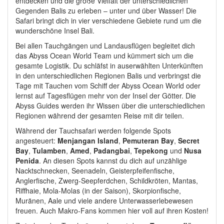
entdecken und die große Vielfalt der unterschiedlichen
Gegenden Balis zu erleben – unter und über Wasser! Die
Safari bringt dich in vier verschiedene Gebiete rund um die
wunderschöne Insel Bali.
Bei allen Tauchgängen und Landausflügen begleitet dich
das Abyss Ocean World
Team und kümmert sich um die
gesamte Logistik. Du schläfst in auserwählten Unterkünften
in den unterschiedlichen Regionen Balis und verbringst die
Tage mit Tauchen vom Schiff der Abyss Ocean World oder
lernst auf Tagesflügen mehr von der Insel der Götter. Die
Abyss Guides werden ihr Wissen über die unterschiedlichen
Regionen während der gesamten Reise mit dir teilen.
Während der Tauchsafari werden folgende Spots
angesteuert:
Menjangan Island
,
Pemuteran Bay
,
Secret
Bay
,
Tulamben
,
Amed
,
Padangbai
,
Tepekong
und
Nusa
Penida
. An diesen Spots kannst du dich auf unzählige
Nacktschnecken, Seenadeln, Geisterpfeifenfische,
Anglerfische, Zwerg-Seepferdchen, Schildkröten, Mantas,
Riffhaie, Mola-Molas (in der Saison), Skorpionfische,
Muränen, Aale und viele andere Unterwasserlebewesen
freuen. Auch Makro-Fans kommen hier voll auf ihren Kosten!