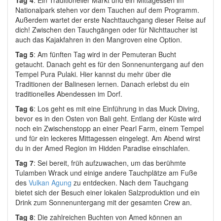
Nationalpark stehen vor dem Tauchen auf dem Programm.
Außerdem wartet der erste Nachttauchgang dieser Reise auf
dich! Zwischen den Tauchgängen oder für Nichttaucher ist
auch das Kajakfahren in den Mangroven eine Option.
Tag 5
: Am fünften Tag wird in der Pemuteran Bucht
getaucht.
Danach geht es für den Sonnenuntergang auf den
Tempel Pura Pulaki. Hier kannst du mehr über die
Traditionen der Balinesen lernen. Danach erlebst du ein
traditionelles Abendessen im Dorf.
Tag 6
: Los geht es mit e
ine Einführung in das Muck Diving,
bevor es in den Osten von Bali geht. Entlang der Küste wird
noch ein Zwischenstopp an einer Pearl Farm, einem Tempel
und für ein leckeres Mittagessen eingelegt. Am Abend wirst
du in der Amed Region im Hidden Paradise einschlafen.
Tag 7
:
Sei bereit, früh aufzuwachen, um das berühmte
Tulamben Wrack und einige andere Tauchplätze am Fuße
des
Vulkan Agung
zu entdecken. Nach dem Tauchgang
bietet sich der Besuch einer lokalen Salzproduktion und ein
Drink zum Sonnenuntergang mit der gesamten Crew an.
Tag 8
: Die
zahlreichen Buchten von Amed können an