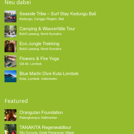
Neu dabei
Seaside Tribe – Surf Stay Kedungu Bali
Kedungu, Canggu-Region, Bali
Camping & Wasserfälle Tour
Bukit Lawang, Nord-Sumatra
Eco Jungle Trekking
Bukit Lawang, Nord-Sumatra
Flowers & Fire Yoga
Gili Air, Lombok
Blue Marlin Dive Kuta Lombok
Kuta, Lombok, Indonesien
Featured
Orangutan Foundation
Palangkaraya, Kalimantan
TANAKITA Regenwaldtour
Situ Gunung, Gede Pangrango Village