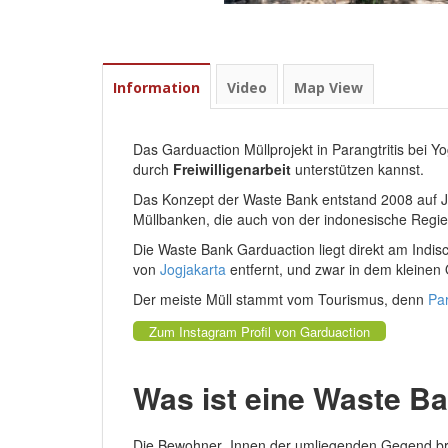
Information
Video
Map View
Das Garduaction Müllprojekt in Parangtritis bei Y
durch
Freiwilligenarbeit
unterstützen kannst.
Das Konzept der Waste Bank entstand 2008 auf Jav
Müllbanken, die auch von der indonesische Regie
Die Waste Bank Garduaction liegt direkt am Indi
von
Jogjakarta
entfernt, und zwar in dem kleinen
Der meiste Müll stammt vom Tourismus, denn
Par
Zum Instagram Profil von Garduaction
Was ist eine Waste B
Die Bewohner_Innen der umliegenden Gegend bring