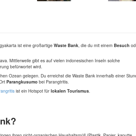
ogyakarta ist eine großartige
Waste Bank
, die du mit einem
Besuch
od
a. Mittlerweile gibt es auf vielen indonesischen Inseln solche
rung befürwortet wird.
schen Ozean gelegen. Du erreichst die Waste Bank innerhalb einer Stun
 Ort
Parangkusumo
bei Parangtritis.
angritis
ist ein Hotspot für
lokalen Tourismus
.
ank?
en ihren nicht-organischen Haushaltsmüll (Plastik, Papier, kaputte