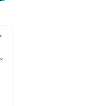
er
de