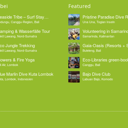
bei
Featured
easide Tribe – Surf Stay
Pristine Paradise Dive 
edungu Bali
dungu, Canggu-Region, Bali
Una Una, Togian Inseln
amping & Wasserfälle Tour
Volunteering in Samarin
kit Lawang, Nord-Sumatra
Samarinda, Kalimantan
co Jungle Trekking
Gaia-Oasis (Resorts + S
kit Lawang, Nord-Sumatra
Buleleng, Bali
lowers & Fire Yoga
Eco-Libraries green-boo
li Air, Lombok
Canggu, Bali
lue Marlin Dive Kuta Lombok
Bajo Dive Club
ta, Lombok, Indonesien
Labuan Bajo, Komodo