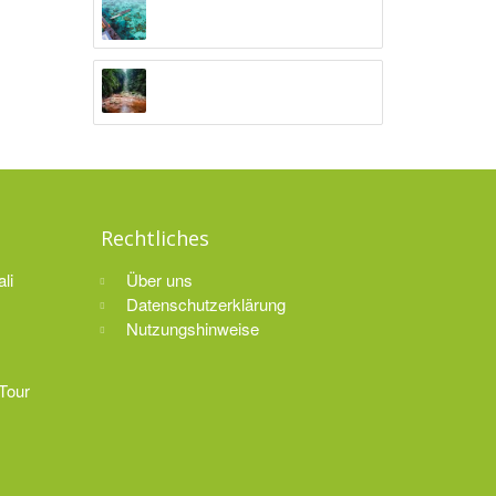
Togian Island Hopping
Malenge, Togian Inseln
Nationalpark Gunung Halimun
Nationalpark Gunung Halimun, Java
Rechtliches
li
Über uns
Datenschutzerklärung
Nutzungshinweise
Tour