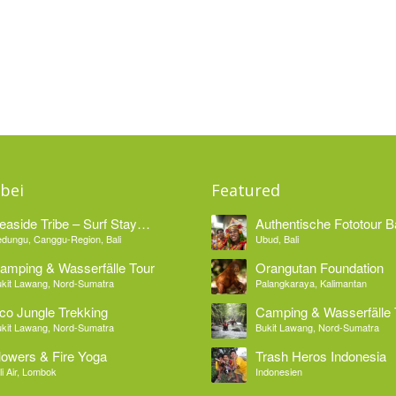
bei
Featured
easide Tribe – Surf Stay
Authentische Fototour Ba
edungu Bali
dungu, Canggu-Region, Bali
Ubud, Bali
amping & Wasserfälle Tour
Orangutan Foundation
kit Lawang, Nord-Sumatra
Palangkaraya, Kalimantan
co Jungle Trekking
Camping & Wasserfälle 
kit Lawang, Nord-Sumatra
Bukit Lawang, Nord-Sumatra
lowers & Fire Yoga
Trash Heros Indonesia
li Air, Lombok
Indonesien