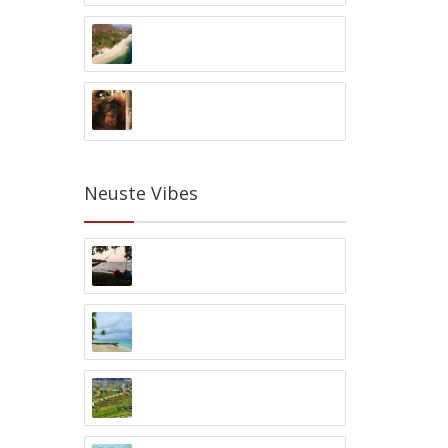
Gili Asahan Eco Lodge
Gili Asahan, Lombok
Eco Jungle Trekking
Bukit Lawang, Nord-Sumatra
Neuste Vibes
Strand-Camping in Maumere
Wairterang Beach, Maumere
Papua Inselabenteuer
Biak, Papua
Jatiluwih Reisfeld-Trekking
Jatiluwih, Bali