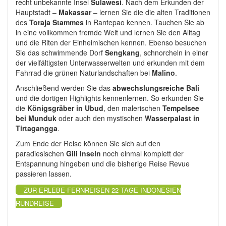
recht unbekannte Insel
Sulawesi
. Nach dem Erkunden der
Hauptstadt –
Makassar
– lernen Sie die die alten Traditionen
des
Toraja Stammes
in Rantepao kennen. Tauchen Sie ab
in eine vollkommen fremde Welt und lernen Sie den Alltag
und die Riten der Einheimischen kennen. Ebenso besuchen
Sie das schwimmende Dorf
Sengkang
, schnorcheln in einer
der vielfältigsten Unterwasserwelten und erkunden mit dem
Fahrrad die grünen Naturlandschaften bei
Malino
.
Anschließend werden Sie das
abwechslungsreiche Bali
und die dortigen Highlights kennenlernen. So erkunden Sie
die
Königsgräber in Ubud
, den malerischen
Tempelsee
bei Munduk
oder auch den mystischen
Wasserpalast in
Tirtagangga
.
Zum Ende der Reise können Sie sich auf den
paradiesischen
Gili Inseln
noch einmal komplett der
Entspannung hingeben und die bisherige Reise Revue
passieren lassen.
ZUR ERLEBE-FERNREISEN 22 TAGE INDONESIEN
RUNDREISE