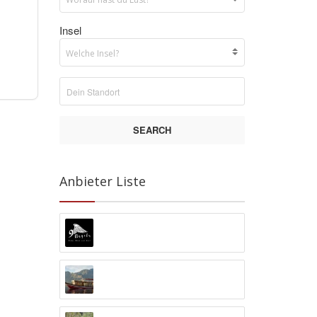
Insel
SEARCH
Anbieter Liste
9 Angels Warung Ubud
Abyss Ocean World