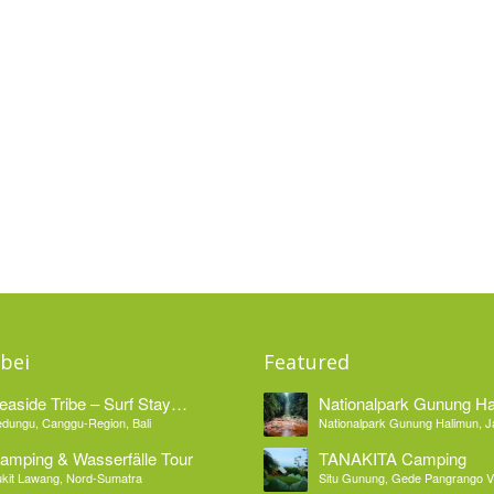
bei
Featured
easide Tribe – Surf Stay
Nationalpark Gunung H
edungu Bali
dungu, Canggu-Region, Bali
Nationalpark Gunung Halimun, 
amping & Wasserfälle Tour
TANAKITA Camping
kit Lawang, Nord-Sumatra
Situ Gunung, Gede Pangrango Vi