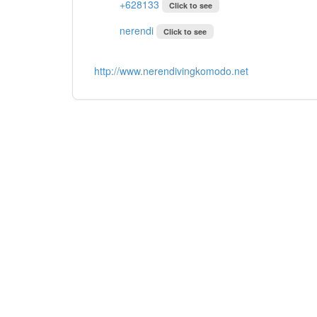
+628133
Click to see
nerendi
Click to see
http://www.nerendivingkomodo.net