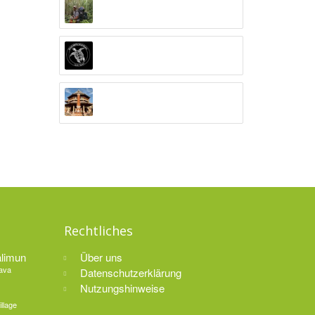
Alex Djangu (Guide)
Amed White Sand Divers
Anand Ashram Ubud
Rechtliches
alimun
Über uns
Java
Datenschutzerklärung
Nutzungshinweise
llage