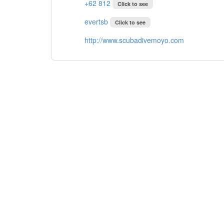
+62 812
Click to see
evertsb
Click to see
http://www.scubadivemoyo.com