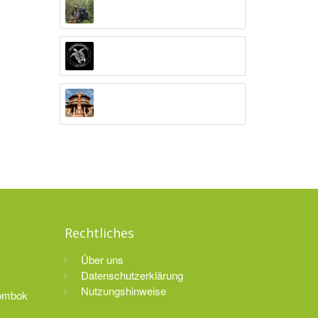
Alex Djangu (Guide)
Amed White Sand Divers
Anand Ashram Ubud
Rechtliches
Über uns
Datenschutzerklärung
Nutzungshinweise
Lombok