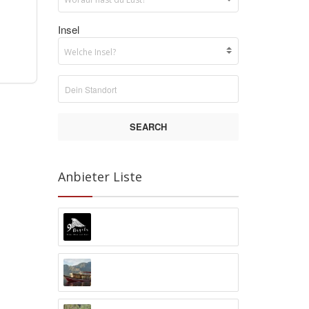
Insel
SEARCH
Anbieter Liste
9 Angels Warung Ubud
Abyss Ocean World