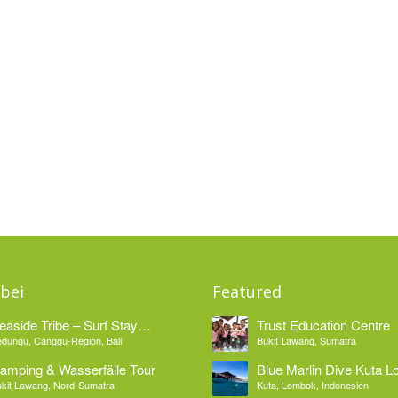
bei
Featured
easide Tribe – Surf Stay
Trust Education Centre
edungu Bali
dungu, Canggu-Region, Bali
Bukit Lawang, Sumatra
amping & Wasserfälle Tour
Blue Marlin Dive Kuta 
kit Lawang, Nord-Sumatra
Kuta, Lombok, Indonesien