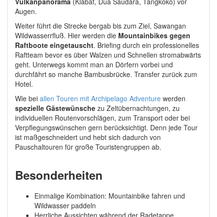
Vulkanpanorama
(Klabat, Dua Saudara, Tangkoko) vor
Augen.
Weiter führt die Strecke bergab bis zum Ziel, Sawangan
Wildwasserrfluß. Hier werden die
Mountainbikes gegen
Raftboote eingetauscht
. Briefing durch ein professionelles
Raftteam bevor es über Walzen und Schnellen stromabwärts
geht. Unterwegs kommt man an Dörfern vorbei und
durchfährt so manche Bambusbrücke. Transfer zurück zum
Hotel.
Wie bei
allen Touren mit Archipelago Adventure
werden
spezielle Gästewünsche
zu Zeltübernachtungen, zu
individuellen Routenvorschlägen, zum Transport oder bei
Verpflegungswünschen gern berücksichtigt. Denn jede Tour
ist maßgeschneidert und hebt sich dadurch von
Pauschaltouren für große Touristengruppen ab.
Besonderheiten
Einmalige Kombination: Mountainbike fahren und
Wildwasser paddeln
Herrliche Aussichten während der Radetappe