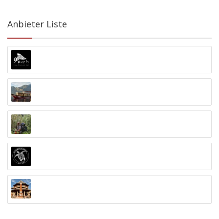
Anbieter Liste
9 Angels Warung Ubud
Abyss Ocean World
Alex Djangu (Guide)
Amed White Sand Divers
Anand Ashram Ubud