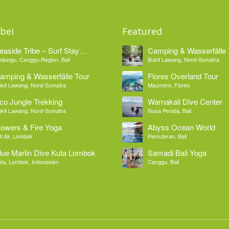
bei
Featured
easide Tribe – Surf Stay
Camping & Wasserfälle 
edungu Bali
dungu, Canggu-Region, Bali
Bukit Lawang, Nord-Sumatra
amping & Wasserfälle Tour
Flores Overland Tour
kit Lawang, Nord-Sumatra
Maumere, Flores
co Jungle Trekking
Warnakali Dive Center
kit Lawang, Nord-Sumatra
Nusa Penida, Bali
lowers & Fire Yoga
Abyss Ocean World
li Air, Lombok
Pemuteran, Bali
lue Marlin Dive Kuta Lombok
Samadi Bali Yoga
ta, Lombok, Indonesien
Canggu, Bali