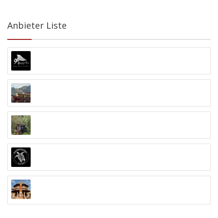
Anbieter Liste
9 Angels Warung Ubud
Abyss Ocean World
Alex Djangu (Guide)
Amed White Sand Divers
Anand Ashram Ubud