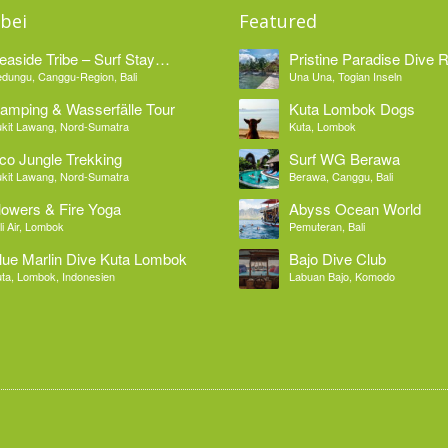
bei
Featured
easide Tribe – Surf Stay
Pristine Paradise Dive 
edungu Bali
dungu, Canggu-Region, Bali
Una Una, Togian Inseln
amping & Wasserfälle Tour
Kuta Lombok Dogs
kit Lawang, Nord-Sumatra
Kuta, Lombok
co Jungle Trekking
Surf WG Berawa
kit Lawang, Nord-Sumatra
Berawa, Canggu, Bali
lowers & Fire Yoga
Abyss Ocean World
li Air, Lombok
Pemuteran, Bali
lue Marlin Dive Kuta Lombok
Bajo Dive Club
ta, Lombok, Indonesien
Labuan Bajo, Komodo